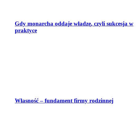
Gdy monarcha oddaje władzę, czyli sukcesja w
praktyce
Własność – fundament firmy rodzinnej