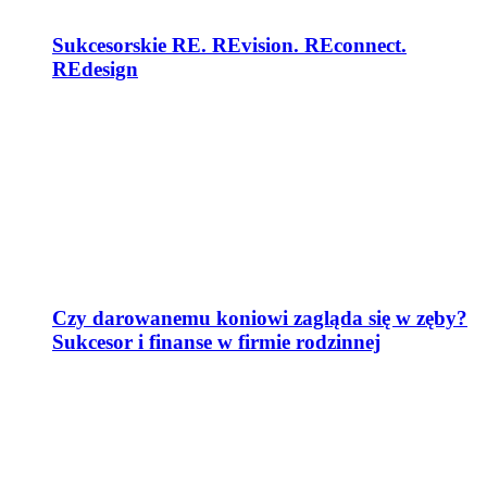
Sukcesorskie RE. REvision. REconnect.
REdesign
Czy darowanemu koniowi zagląda się w zęby?
Sukcesor i finanse w firmie rodzinnej