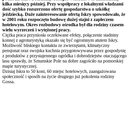
kilka miesięcy później. Przy współpracy z lokalnymi władzami
dość szybko rozszerzono ofertę gospodarstwa o szkółkę
jeździecką. Duże zainteresowanie ofertą Iskry spowodowało, że
w 2001 roku rozpoczęto budowę dużej stajni z zapleczem
hotelowym. Okres rozbudowy ośrodka był dla rodziny czasem
wielu wyrzeczeń i wytężonej pracy.
Ciężka praca przyniosła oczekiwane efekty, połączenie stadniny
konnej z agroturystyką okazało się być ogromnym atutem Iskry.
Możliwość bliskiego kontaktu ze zwierzętami, klimatyczny
pensjonat oraz swojska kuchnia przygotowywana przez gospodynię
z produktów z przystajennego ogródka i dobrodziejstw otaczającego
lasu sprawiły, że Sztumskie Pole na dobre zagościło na pomorskiej
mapie turystycznej.
Dzisiaj Iskra to 50 koni, 60 miejsc hotelowych, zaangażowana
społeczność i sposób na życie drugiego już pokolenia rodziny
Gossa.