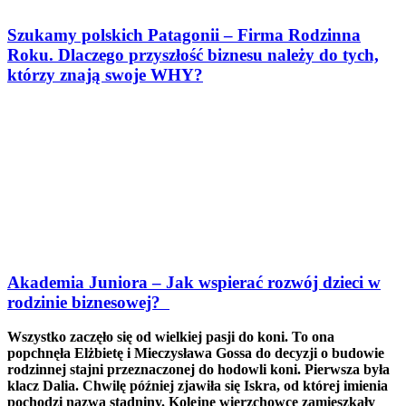
Szukamy polskich Patagonii – Firma Rodzinna
Roku. Dlaczego przyszłość biznesu należy do tych,
którzy znają swoje WHY?
Akademia Juniora – Jak wspierać rozwój dzieci w
rodzinie biznesowej?
Wszystko zaczęło się od wielkiej pasji do koni. To ona
popchnęła Elżbietę i Mieczysława Gossa do decyzji o budowie
rodzinnej stajni przeznaczonej do hodowli koni. Pierwsza była
klacz Dalia. Chwilę później zjawiła się Iskra, od której imienia
pochodzi nazwa stadniny. Kolejne wierzchowce zamieszkały