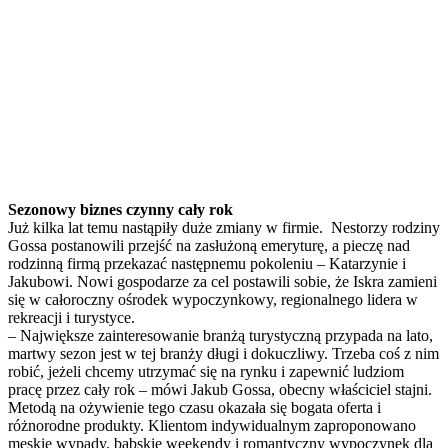
Sezonowy biznes czynny cały rok
Już kilka lat temu nastąpiły duże zmiany w firmie. Nestorzy rodziny
Gossa postanowili przejść na zasłużoną emeryturę, a pieczę nad
rodzinną firmą przekazać następnemu pokoleniu – Katarzynie i
Jakubowi. Nowi gospodarze za cel postawili sobie, że Iskra zamieni
się w całoroczny ośrodek wypoczynkowy, regionalnego lidera w
rekreacji i turystyce.
– Największe zainteresowanie branżą turystyczną przypada na lato,
martwy sezon jest w tej branży długi i dokuczliwy. Trzeba coś z nim
robić, jeżeli chcemy utrzymać się na rynku i zapewnić ludziom
pracę przez cały rok – mówi Jakub Gossa, obecny właściciel stajni.
Metodą na ożywienie tego czasu okazała się bogata oferta i
różnorodne produkty. Klientom indywidualnym zaproponowano
męskie wypady, babskie weekendy i romantyczny wypoczynek dla