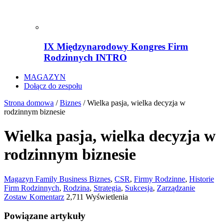
IX Międzynarodowy Kongres Firm
Rodzinnych INTRO
MAGAZYN
Dołącz do zespołu
Strona domowa
/
Biznes
/
Wielka pasja, wielka decyzja w
rodzinnym biznesie
Wielka pasja, wielka decyzja w
rodzinnym biznesie
Magazyn Family Business
Biznes
,
CSR
,
Firmy Rodzinne
,
Historie
Firm Rodzinnych
,
Rodzina
,
Strategia
,
Sukcesja
,
Zarządzanie
Zostaw Komentarz
2,711 Wyświetlenia
Powiązane artykuły