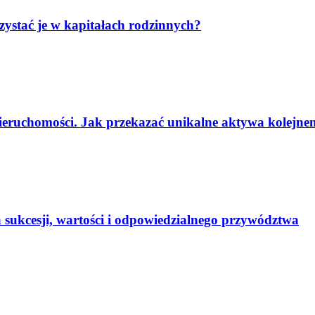
ystać je w kapitałach rodzinnych?
ieruchomości. Jak przekazać unikalne aktywa kolejn
a sukcesji, wartości i odpowiedzialnego przywództwa