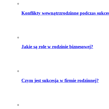
Konflikty wewnątrzrodzinne podczas sukcesj
Jakie są role w rodzinie biznesowej?
Czym jest sukcesja w firmie rodzinnej?