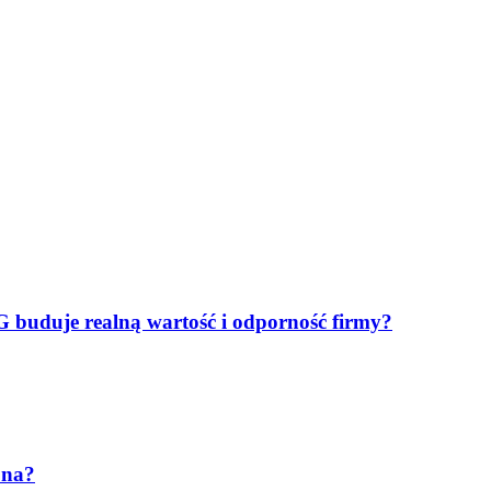
SG buduje realną wartość i odporność firmy?
bna?