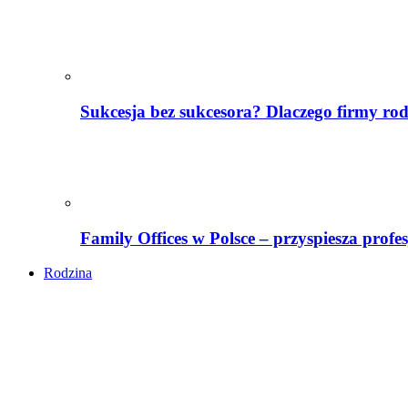
Sukcesja bez sukcesora? Dlaczego firmy ro
Family Offices w Polsce – przyspiesza profe
Rodzina