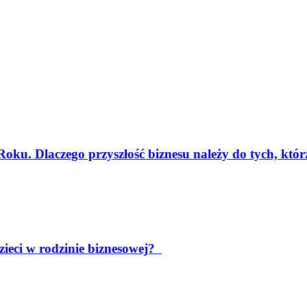
oku. Dlaczego przyszłość biznesu należy do tych, kt
ieci w rodzinie biznesowej?