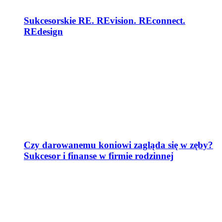
Sukcesorskie RE. REvision. REconnect.
REdesign
Czy darowanemu koniowi zagląda się w zęby?
Sukcesor i finanse w firmie rodzinnej