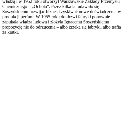
władzą i w 1952 roku otworzył Warszawskie Zakłady Przemysłu
Chemicznego – „Ochota”. Przez kilka lat udawało się
Soszyńskiemu rozwijać biznes i zyskiwać nowe doświadczenia w
produkcji perfum. W 1955 roku do drzwi fabryki ponownie
zapukała władza ludowa i złożyła Ignacemu Soszyńskiemu
propozycję nie do odrzucenia – albo zrzeka się fabryki, albo trafia
za kratki.