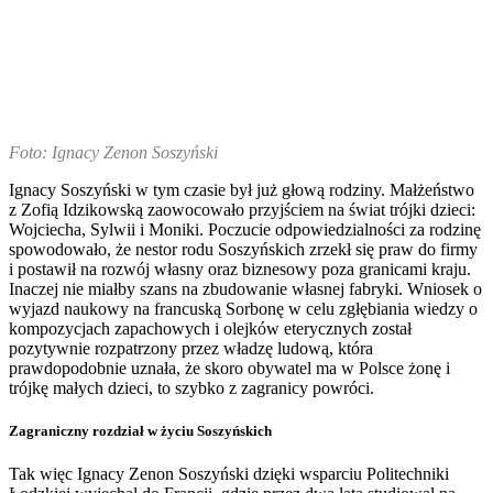
Foto: Ignacy Zenon Soszyński
Ignacy Soszyński w tym czasie był już głową rodziny. Małżeństwo
z Zofią Idzikowską zaowocowało przyjściem na świat trójki dzieci:
Wojciecha, Sylwii i Moniki. Poczucie odpowiedzialności za rodzinę
spowodowało, że nestor rodu Soszyńskich zrzekł się praw do firmy
i postawił na rozwój własny oraz biznesowy poza granicami kraju.
Inaczej nie miałby szans na zbudowanie własnej fabryki. Wniosek o
wyjazd naukowy na francuską Sorbonę w celu zgłębiania wiedzy o
kompozycjach zapachowych i olejków eterycznych został
pozytywnie rozpatrzony przez władzę ludową, która
prawdopodobnie uznała, że skoro obywatel ma w Polsce żonę i
trójkę małych dzieci, to szybko z zagranicy powróci.
Zagraniczny rozdział w życiu Soszyńskich
Tak więc Ignacy Zenon Soszyński dzięki wsparciu Politechniki