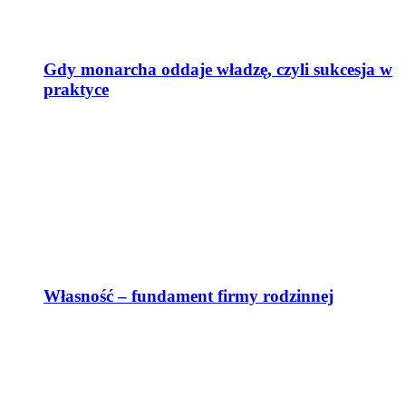
Gdy monarcha oddaje władzę, czyli sukcesja w
praktyce
Własność – fundament firmy rodzinnej