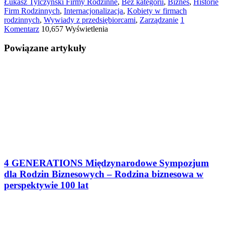
Łukasz Tylczyński
Firmy Rodzinne
,
Bez kategorii
,
Biznes
,
Historie
Firm Rodzinnych
,
Internacjonalizacja
,
Kobiety w firmach
rodzinnych
,
Wywiady z przedsiębiorcami
,
Zarządzanie
1
Komentarz
10,657 Wyświetlenia
Powiązane artykuły
4 GENERATIONS Międzynarodowe Sympozjum
dla Rodzin Biznesowych – Rodzina biznesowa w
perspektywie 100 lat