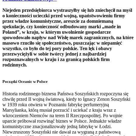
Niejeden przedsiębiorca wystraszyłby się lub zniechęcił na myśl
o konieczności ucieczki przed wojną, upaństwowieniu firmy
przez władze komunistyczne, areszcie za domniemaną
spekulacje, czy konieczność odbudowany marki „made in
Poland”, w kraju, w którym uwolnienie gospodarcze
spowodowało napływ nad Wisłę marek zagranicznych, na które
masowo rzuciło się społeczeństwo, puszczając w niepamięć
wszystko, co było do tej pory polskie. Ten lęk i obawy
przezwyciężyli w sobie twórcy jednej z najbardziej
rozpoznawalnych w kraju i za granicą polskich firm
rodzinnych.
Początki Oceanic w Polsce
Historia rodzinnego biznesu Państwa Soszyńskich rozpoczyna się
chwilę przed II wojną światową, kiedy to Ignacy Zenon Soszyński
w 1939 roku otwiera w Poznaniu fabrykę perfumeryjną
Marsylianka, którą musiał porzucić i uciekać z kraju wraz z
wkroczeniem Niemców na teren II Rzeczpospolitej. Po wojnie
uparcie próbował rozwinąć biznes w Polsce. Jednakże władze
komunistyczne znacjonalizowały jedną fabrykę w Łodzi.
Niewzruszony Soszyński nie dawał za wygraną z państwową