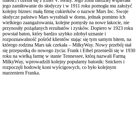
miłości i ożenił się z Ethel V. Healy. Jego żona bardziej wspierała
jego zamiłowanie do słodyczy i w 1911 roku pomogła mu założyć
kolejny biznes: małą firmę cukierków o nazwie Mars Inc. Swoje
słodycze państwo Mars wyrabiali w domu, jednak pomimo ich
wielkiego zaangażowania, kolejne pomysły na nowe łakocie, nie
przynosiły pożądanych rezultatów i zysków. Dopiero w 1923 roku
powstał baton, który bardzo szybko zdobył uznanie i
rozpoznawalność pośród klientów stając się tym samym hitem, na
którego rodzina Mars tak czekała – MilkyWay. Nowy przebój stał
się przepustką do nowego życia: Frank i Ethel przenieśli się w 1930
roku na wielką farmę w stanie Tennessee, którą nazwali Farmą
MilkyWay, wprowadzili kolejny popularny batonik: Snickers i
rozpoczęli hodowlę koni wyścigowych, co było kolejnym
marzeniem Franka.