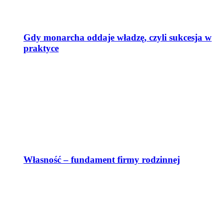
Gdy monarcha oddaje władzę, czyli sukcesja w
praktyce
Własność – fundament firmy rodzinnej