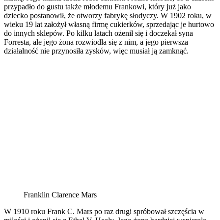
przypadło do gustu także młodemu Frankowi, który już jako
dziecko postanowił, że otworzy fabrykę słodyczy. W 1902 roku, w
wieku 19 lat założył własną firmę cukierków, sprzedając je hurtowo
do innych sklepów. Po kilku latach ożenił się i doczekał syna
Forresta, ale jego żona rozwiodła się z nim, a jego pierwsza
działalność nie przynosiła zysków, więc musiał ją zamknąć.
Franklin Clarence Mars
W 1910 roku Frank C. Mars po raz drugi spróbował szczęścia w