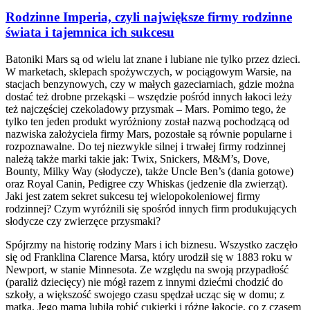
Rodzinne Imperia, czyli największe firmy rodzinne
świata i tajemnica ich sukcesu
Batoniki Mars są od wielu lat znane i lubiane nie tylko przez dzieci.
W marketach, sklepach spożywczych, w pociągowym Warsie, na
stacjach benzynowych, czy w małych gazeciarniach, gdzie można
dostać też drobne przekąski – wszędzie pośród innych łakoci leży
też najczęściej czekoladowy przysmak – Mars. Pomimo tego, że
tylko ten jeden produkt wyróżniony został nazwą pochodzącą od
nazwiska założyciela firmy Mars, pozostałe są równie popularne i
rozpoznawalne. Do tej niezwykle silnej i trwałej firmy rodzinnej
należą także marki takie jak: Twix, Snickers, M&M’s, Dove,
Bounty, Milky Way (słodycze), także Uncle Ben’s (dania gotowe)
oraz Royal Canin, Pedigree czy Whiskas (jedzenie dla zwierząt).
Jaki jest zatem sekret sukcesu tej wielopokoleniowej firmy
rodzinnej? Czym wyróżnili się spośród innych firm produkujących
słodycze czy zwierzęce przysmaki?
Spójrzmy na historię rodziny Mars i ich biznesu. Wszystko zaczęło
się od Franklina Clarence Marsa, który urodził się w 1883 roku w
Newport, w stanie Minnesota. Ze względu na swoją przypadłość
(paraliż dziecięcy) nie mógł razem z innymi dziećmi chodzić do
szkoły, a większość swojego czasu spędzał ucząc się w domu; z
matką. Jego mama lubiła robić cukierki i różne łakocie, co z czasem