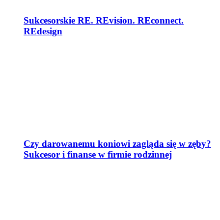
Sukcesorskie RE. REvision. REconnect.
REdesign
Czy darowanemu koniowi zagląda się w zęby?
Sukcesor i finanse w firmie rodzinnej