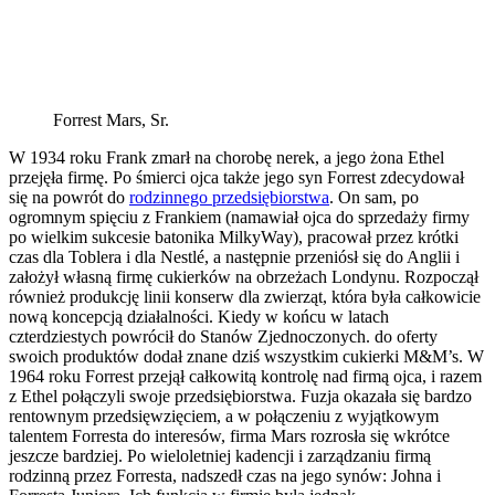
Forrest Mars, Sr.
W 1934 roku Frank zmarł na chorobę nerek, a jego żona Ethel
przejęła firmę. Po śmierci ojca także jego syn Forrest zdecydował
się na powrót do
rodzinnego przedsiębiorstwa
. On sam, po
ogromnym spięciu z Frankiem (namawiał ojca do sprzedaży firmy
po wielkim sukcesie batonika MilkyWay), pracował przez krótki
czas dla Toblera i dla Nestlé, a następnie przeniósł się do Anglii i
założył własną firmę cukierków na obrzeżach Londynu. Rozpoczął
również produkcję linii konserw dla zwierząt, która była całkowicie
nową koncepcją działalności. Kiedy w końcu w latach
czterdziestych powrócił do Stanów Zjednoczonych. do oferty
swoich produktów dodał znane dziś wszystkim cukierki M&M’s. W
1964 roku Forrest przejął całkowitą kontrolę nad firmą ojca, i razem
z Ethel połączyli swoje przedsiębiorstwa. Fuzja okazała się bardzo
rentownym przedsięwzięciem, a w połączeniu z wyjątkowym
talentem Forresta do interesów, firma Mars rozrosła się wkrótce
jeszcze bardziej. Po wieloletniej kadencji i zarządzaniu firmą
rodzinną przez Forresta, nadszedł czas na jego synów: Johna i