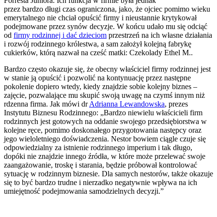
Forresta Juniora. Ich funkcja w firmie była jednak
przez bardzo długi czas ograniczona, jako, że ojciec pomimo wieku
emerytalnego nie chciał opuścić firmy i nieustannie krytykował
podejmowane przez synów decyzje. W końcu udało mu się odciąć
od
firmy rodzinnej i dać dzieciom
przestrzeń na ich własne działania
i rozwój rodzinnego królestwa, a sam założył kolejną fabrykę
cukierków, którą nazwał na cześć matki: Czekolady Ethel M..
Bardzo często okazuje się, że obecny właściciel firmy rodzinnej jest
w stanie ją opuścić i pozwolić na kontynuację przez następne
pokolenie dopiero wtedy, kiedy znajdzie sobie kolejny biznes –
zajęcie, pozwalające mu skupić swoją uwagę na czymś innym niż
rdzenna firma. Jak mówi dr
Adrianna Lewandowska
, prezes
Instytutu Biznesu Rodzinnego: „Bardzo niewielu właścicieli firm
rodzinnych jest gotowych na oddanie swojego przedsiębiorstwa w
kolejne ręce, pomimo doskonałego przygotowania następcy oraz
jego wieloletniego doświadczenia. Nestor bowiem ciągle czuje się
odpowiedzialny za istnienie rodzinnego imperium i tak długo,
dopóki nie znajdzie innego źródła, w które może przelewać swoje
zaangażowanie, troskę i starania, będzie próbował kontrolować
sytuację w rodzinnym biznesie. Dla samych nestorów, także okazuje
się to być bardzo trudne i nierzadko negatywnie wpływa na ich
umiejętność podejmowania samodzielnych decyzji.”